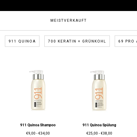
MEISTVERKAUFT
911 QUINOA
700 KERATIN + GRÜNKOHL
69 PRO 
911 Quinoa Shampoo
911 Quinoa Spülung
Mindestpreis
Höchstpreis
Mindestpreis
Höchstpreis
€9,00
-
€34,00
€25,00
-
€38,00