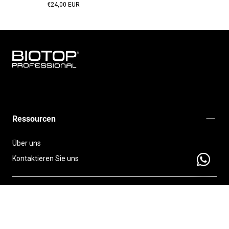
Regulärer
€24,00 EUR
Preis
BIOTOP
PROFESSIONAL
INTERNATIONAL
Ressourcen
Über uns
Kontaktieren Sie uns
Send a
Richtlinien