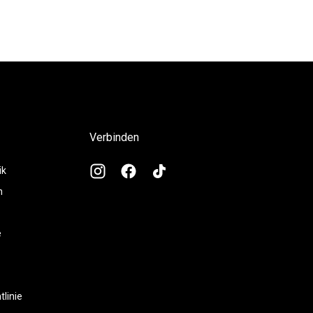
Verbinden
ik
n
e
tlinie