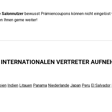
e Salonnutzer
bewusst
Prämiencoupons können nicht eingelöst 
en Ihnen gerne weiter!
M INTERNATIONALEN VERTRETER AUFN
bien
Indien
Litauen
Panama
Niederlande
Japan
Peru
El Salvador