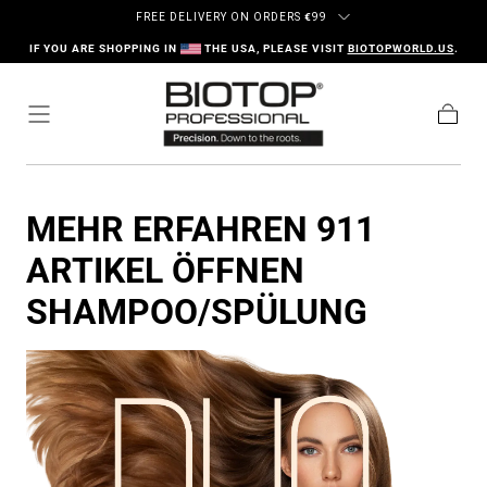
Zum Inhalt springen
FREE DELIVERY ON ORDERS
€
99
IF YOU ARE SHOPPING IN
THE USA, PLEASE VISIT
BIOTOPWORLD.US
.
Warenk
MEHR ERFAHREN 911
ARTIKEL ÖFFNEN
SHAMPOO/SPÜLUNG