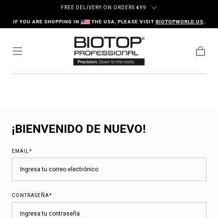
Ir al contenido
FREE DELIVERY ON ORDERS
€
99
IF YOU ARE SHOPPING IN
THE USA, PLEASE VISIT
BIOTOPWORLD.US
.
Carrito
¡BIENVENIDO DE NUEVO!
EMAIL*
CONTRASEÑA*