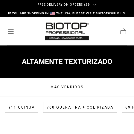
Ir al contenido
FREE DELIVERY ON ORDERS
€
99
IF YOU ARE SHOPPING IN
THE USA, PLEASE VISIT
BIOTOPWORLD.US
.
Carrito
COLECCIÓN:
ALTAMENTE TEXTURIZADO
MÁS VENDIDOS
911 QUINUA
700 QUERATINA + COL RIZADA
69 