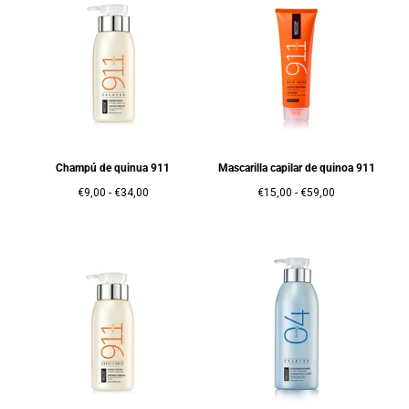
Champú de quinua 911
Mascarilla capilar de quinoa 911
Precio
Precio
Precio
Precio
€9,00
-
€34,00
€15,00
-
€59,00
mínimo
máximo
mínimo
máximo