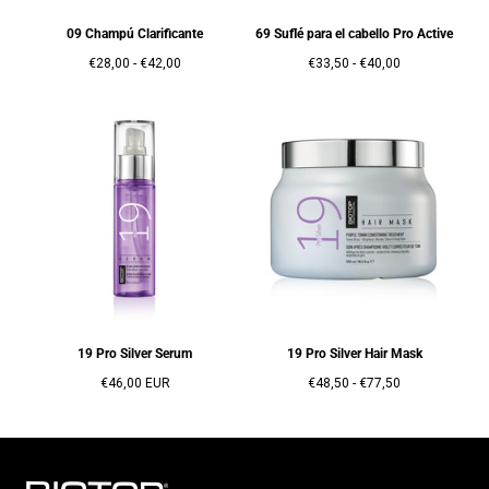
09 Champú Clarificante
69 Suflé para el cabello Pro Active
Precio
Precio
Precio
Precio
€28,00
-
€42,00
€33,50
-
€40,00
mínimo
máximo
mínimo
máximo
19 Pro Silver Serum
19 Pro Silver Hair Mask
Precio
Precio
Precio
€46,00 EUR
€48,50
-
€77,50
regular
mínimo
máximo