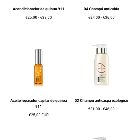
Acondicionador de quinua 911
04 Champú anticaída
Precio
Precio
Precio
Precio
€25,00
-
€38,00
€24,00
-
€36,00
mínimo
máximo
mínimo
máximo
Aceite reparador capilar de quinoa
02 Champú anticaspa ecológico
911
Precio
Precio
€31,00
-
€46,00
Precio
mínimo
máximo
€25,00 EUR
regular