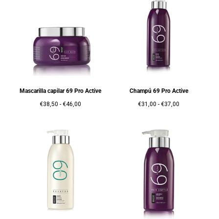
Mascarilla capilar 69 Pro Active
Champú 69 Pro Active
Precio
Precio
Precio
Precio
€38,50
-
€46,00
€31,00
-
€37,00
mínimo
máximo
mínimo
máximo